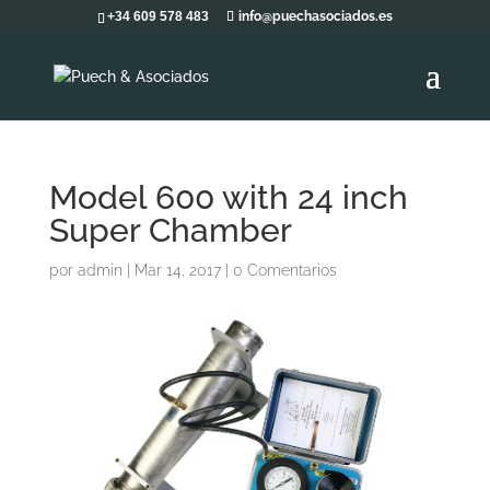
+34 609 578 483
info@puechasociados.es
Model 600 with 24 inch
Super Chamber
por
admin
|
Mar 14, 2017
|
0 Comentarios