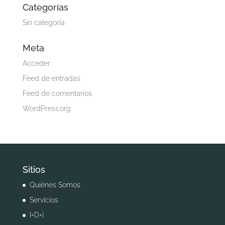
Categorías
Sin categoría
Meta
Acceder
Feed de entradas
Feed de comentarios
WordPress.org
Sitios
Quiénes Somos
Servicios
I+D+i