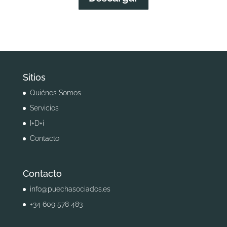
Sitios
Quiénes Somos
Servicios
I+D+i
Contacto
Contacto
info@puechasociados.es
+34 609 578 483